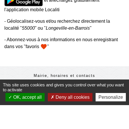
et téléchargez gratuitement
l'application mobile Localiti
- Géolocalisez-vous et/ou recherchez directement la
localité "
55000
" ou "
Longeville-en-Barrois
"
- Abonnez-vous à nos informations en nous enregistrant
favorite
dans vos "favoris
"
Mairie, horaires et contacts
Commune de Longeville-en-Barrois
This site uses cookies and gives you control over what you want
2, Rue de l'Orme
to activate
55000 Longeville-en-Barrois - FRANCE
OK, accept all
Deny all cookies
Personalize
+33 3 29 79 19 24
Ouverture du secretariat de Mairie
Lundi et mercredi : 14h-18h
Mardi-jeudi-vendredi : 11h-12h et 14h-17h